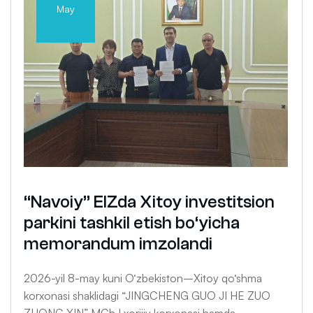
May
“Navoiy” EIZda Xitoy investitsion
parkini tashkil etish bo‘yicha
memorandum imzolandi
2026-yil 8-may kuni O‘zbekiston–Xitoy qo‘shma
korxonasi shaklidagi “JINGCHENG GUO JI HE ZUO