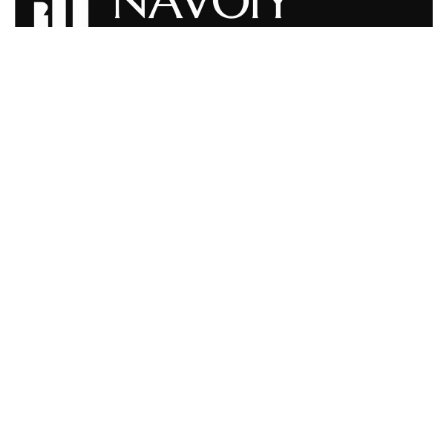
ALOQA MA’LUMOTLARI
info@feznavoi.uz
+998 79 220 00 20
210609, Navoiy, Karmana, "Navoiy" MIZ
Du-Ju: 09:00 - 18:00
SAYT XARITASI
SAYT XARITASI LINK 1