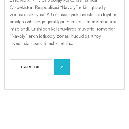
ZHONG XIN” MChJ xorijiy korxonasi hamda
O‘zbekiston Respublikasi “Navoiy” erkin iqtisodiy
zonasi direksiyasi” AJ o‘rtasida yirik investitsion loyihani
amalga oshirishga qaratilgan hamkorlik memorandumi
imzolandi. Erishilgan kelishuvlarga muvofiq, tomonlar
“Navoiy” erkin iqtisodiy zonasi hududida Xitoy
investitsion parkini tashkil etish…
BATAFSIL